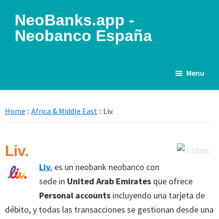
Skip
Skip
NeoBanks.app -
to
to
Neobanco España
main
primary
content
sidebar
La
lista
Menu
completa
de
neobancos
Home
::
Africa & Middle East
:: Liv.
en
el
Liv.
mundo
Liv.
es un neobank neobanco con
sede in
United Arab Emirates
que ofrece
Personal accounts
incluyendo una tarjeta de
débito, y todas las transacciones se gestionan desde una